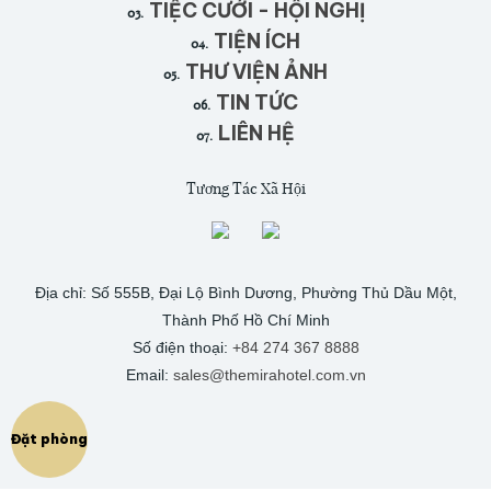
TIỆC CƯỚI - HỘI NGHỊ
03.
TIỆN ÍCH
04.
THƯ VIỆN ẢNH
05.
TIN TỨC
06.
LIÊN HỆ
07.
Tương Tác Xã Hội
Địa chỉ: Số 555B, Đại Lộ Bình Dương, Phường Thủ Dầu Một,
Thành Phố Hồ Chí Minh
Số điện thoại:
+84 274 367 8888
Email:
sales@themirahotel.com.vn
SCROLL
1
/
Đặt phòng
1