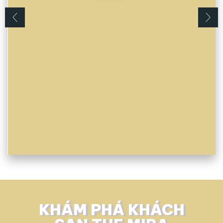
Business Suite
Room
Hướng nhìn: Hồ bơi Người lớn: 2 Diện
tích: 54m² Loại giường: 1 giường đôi hoặc
2 giường đơn
Details
KHÁM PHÁ KHÁCH