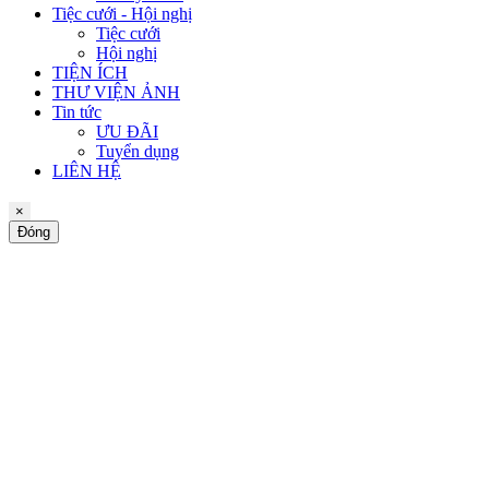
Tiệc cưới - Hội nghị
Tiệc cưới
Hội nghị
TIỆN ÍCH
THƯ VIỆN ẢNH
Tin tức
ƯU ĐÃI
Tuyển dụng
LIÊN HỆ
×
Đóng