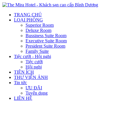
TRANG CHỦ
LOẠI PHÒNG
Superior Room
Deluxe Room
Bussiness Suite Room
Executive Suite Room
President Suite Room
Family Suite
Tiệc cưới - Hội nghị
Tiệc cưới
Hội nghị
TIỆN ÍCH
THƯ VIỆN ẢNH
Tin tức
ƯU ĐÃI
Tuyển dụng
LIÊN HỆ